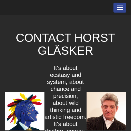
Toggl
navig
CONTACT HORST
GLÄSKER
It's about
ecstasy and
system, about
chance and
precision,
about wild
thinking and
artistic freedom.
It's about